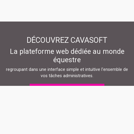
DÉCOUVREZ CAVASOFT
La plateforme web dédiée au monde
équestre
regroupant dans une interface simple et intuitive l'ensemble de
vos tâches administratives.
DÉCOUVREZ MAINTENANT
Contacter mon club
osec.equitation@gmail.com
|
0645561710
2021 © Powered by Logiciel de gestion de centre équestre
Cavasoft
|
Conditions générales de ventes
|
Conditions générales d'Utilisation
|